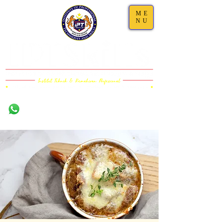
ME
NU
Damansara,
011-1101 5000 (WS)
Selangor
011-6323 5200
(Call)
03-7733 4111