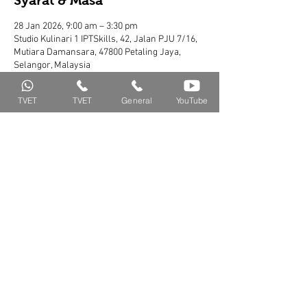
Syarat & Masa
28 Jan 2026, 9:00 am – 3:30 pm
Studio Kulinari 1 IPTSkills, 42, Jalan PJU 7/16,
Mutiara Damansara, 47800 Petaling Jaya,
Selangor, Malaysia
TVET
TVET
General
YouTube
Share Kursus Ini
Isnin - Jumaat
011-11015000 (WS) /
8.00 a.m - 5.00 pm
011-63235200 (Call)
IPTSKILLS SDN. BHD.
42, Jalan PJU 7/16,
Location
Mutiara Damansara 47800
Petaling Jaya, Selangor