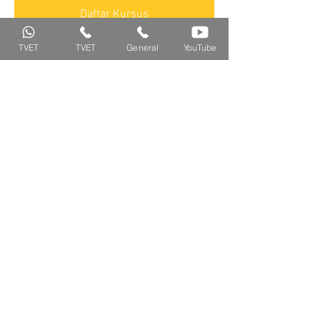
Daftar Kursus
TVET
TVET
General
YouTube
Share Kursus Ini
Isnin - Jumaat
011-11015000 (WS) /
8.00 a.m - 5.00 pm
011-63235200 (Call)
IPTSKILLS SDN. BHD.
42, Jalan PJU 7/16,
Location
Mutiara Damansara 47800
Petaling Jaya, Selangor
@iptskills
info.iptskills
@gmail.com