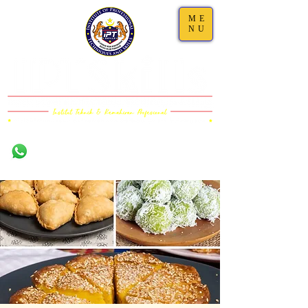
ME
NU
Damansara,
011-1101 5000 (WS)
Selangor
011-6323 5200
(Call)
03-7733 4111