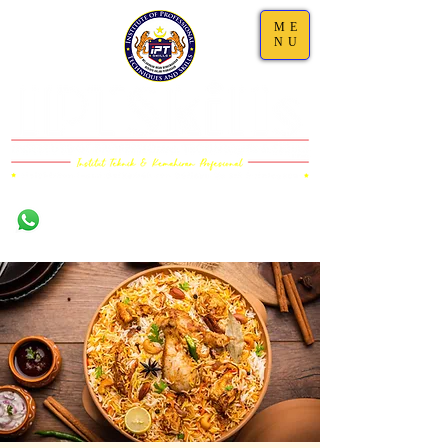
ME
NU
Damansara,
011-1101 5000 (WS)
Selangor
011-6323 5200
(Call)
03-7733 4111