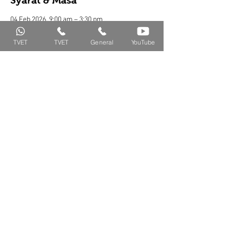
Syarat & Masa
04 Feb 2026, 9:00 am – 3:30 pm
Syarat : Ada asas memasak
TVET
TVET
General
YouTube
Share Kursus Ini
Isnin - Jumaat
011-11015000 (WS) /
8.00 a.m - 5.00 pm
011-63235200 (Call)
IPTSKILLS SDN. BHD.
42, Jalan PJU 7/16,
Location
Mutiara Damansara 47800
Petaling Jaya, Selangor
@iptskills
info.iptskills
@gmail.com