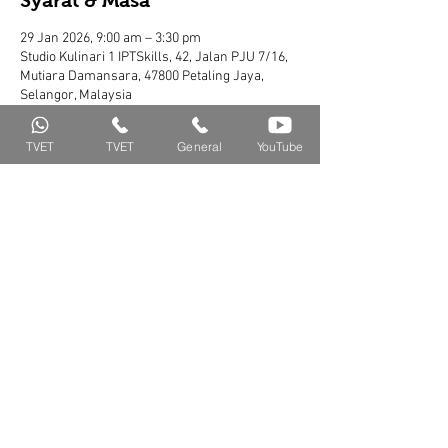
Syarat & Masa
29 Jan 2026, 9:00 am – 3:30 pm
Studio Kulinari 1 IPTSkills, 42, Jalan PJU 7/16,
Mutiara Damansara, 47800 Petaling Jaya,
Selangor, Malaysia
TVET
TVET
General
YouTube
Share Kursus Ini
Isnin - Jumaat
011-11015000 (WS) /
8.00 a.m - 5.00 pm
011-63235200 (Call)
IPTSKILLS SDN. BHD.
42, Jalan PJU 7/16,
Location
Mutiara Damansara 47800
Petaling Jaya, Selangor