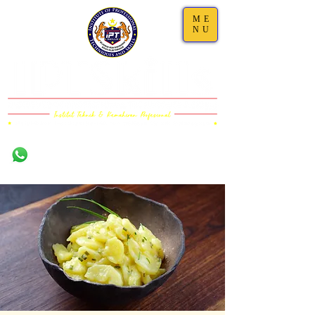
ME
NU
Damansara,
011-1101 5000 (WS)
Selangor
011-6323 5200
(Call)
03-7733 4111