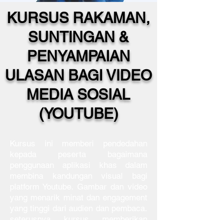
KURSUS RAKAMAN,
SUNTINGAN &
PENYAMPAIAN
ULASAN BAGI VIDEO
MEDIA SOSIAL
(YOUTUBE)
Kursus ini memberi pendedahan
kepada peserta bagaimana
penggunaan aplikasi khas dalam
membina kandungan visual bagi
platform Youtube. Gambar dan video
yang menarik minat dan engagement
yang tinggi dari audien dan pembaca.
seterusnya kursus memberikan