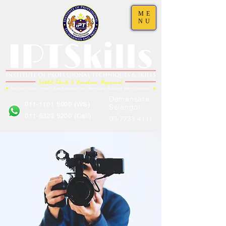
ME
NU
Damansara,
011-1101 5000 (WS)
Selangor
011-6323 5200
(Call)
03-7733 4111