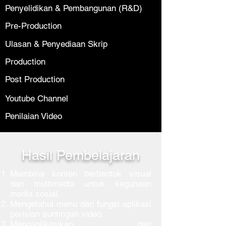
Penyelidikan & Pembangunan (R&D)
Pre-Production
​Ulasan & Penyediaan Skrip
Production
Post Production
Youtube Channel
Penilaian Video
Hasil Pembelajaran
Membina konten berbentuk visual
dan multimedia untuk kegunaan
media sosial.
Mengetahui menu dan fungsi aplikasi
perisian suntingan video.
Mengaplikasikan dan