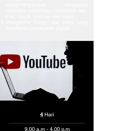
mengintergrasikan kemahiran
mencipta kandungan berbentuk text,
imej, muzik, animasi dan video.
Mengetahui fungsi alat kerja yang
membantu pemasaran digital.
4
Hari
9.00 a.m - 4.00 p.m