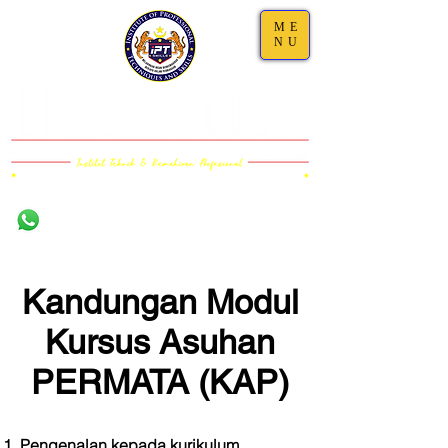
ME
NU
Damansara,
011-1101 5000 (WS)
Selangor
011-6323 5200
(Call)
03-7733 4111
Kandungan Modul
Kursus Asuhan
PERMATA (KAP)
Pengenalan kepada kurikulum