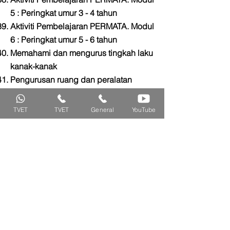
5 : Peringkat umur 3 - 4 tahun
Aktiviti Pembelajaran PERMATA.
Modul
6 : Peringkat umur 5 - 6 tahun
Memahami dan mengurus tingkah laku
kanak-kanak
Pengurusan ruang dan peralatan
pembelajaran
Log Harian PERMATA
TVET
TVET
General
YouTube
Teknik pemerhatian, penaksiran dan
pelaporan perkembangan kanak-
kanak
Teknik Pemerhatian, penaksiran dan
pelaporan perkembangan kanak-
kanak
Menyediakan bahan permainan dan
alat bantuan pembelajaran
Pengesanan awal kanak-kanak