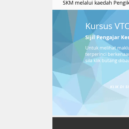
SKM melalui kaedah Pengik
Kursus VT
Sijil Pengajar K
Untuk melihat mak
terperinci berkenaa
sila klik butang dib
KLIK DI S