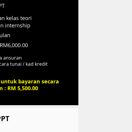
PT
n kelas teori
an internship
ulan
 RM6,000.00
ra ansuran
ara tunai / kad kredit
untuk bayaran secara
 : RM 5,500.00
PPT