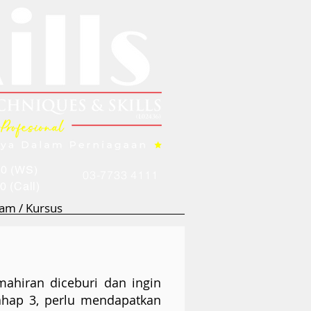
00 (WS)
03-7733 4111
00
(Call)
am / Kursus
ahiran diceburi dan ingin
tahap 3, perlu mendapatkan