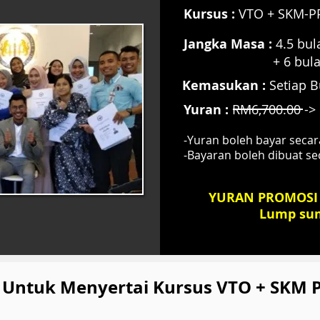
Kursus :
VTO + SKM-P
Jangka Masa :
4.5 bula
+ 6 bul
Kemasukan :
Setiap B
Yuran :
RM6,700.00 ->
-Yuran boleh bayar seca
-Bayaran boleh dibuat sec
YURAN PROMOSI 
Lump sum
 Untuk Menyertai Kursus VTO + SKM 