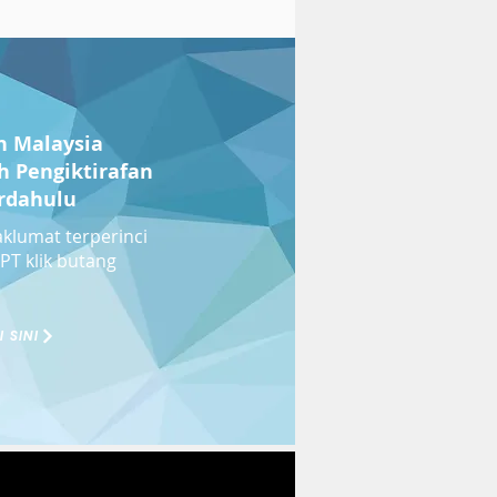
n Malaysia
h Pengiktirafan
rdahulu
klumat terperinci
T klik butang
I SINI