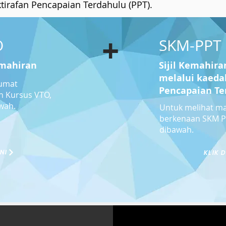
tirafan Pencapaian Terdahulu (PPT).
+
O
SKM-PPT
emahiran
Sijil Kemahira
melalui kaeda
lumat
Pencapaian Te
n Kursus VTO,
awah.
Untuk melihat ma
berkenaan SKM PP
dibawah.
INI
KLIK D