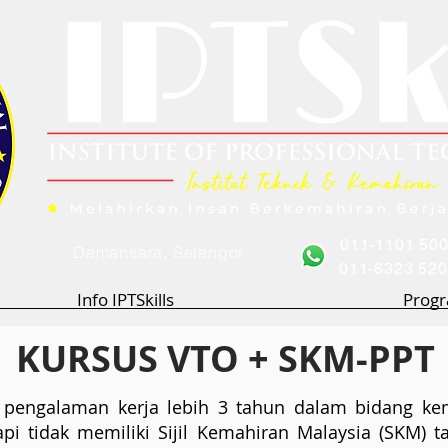
011-1101 50
Damansara, Selangor
011-6323 52
Info IPTSkills
Progr
KURSUS VTO + SKM-PPT
pengalaman kerja lebih 3 tahun dalam bidang kem
pi tidak memiliki Sijil Kemahiran Malaysia (SKM) 