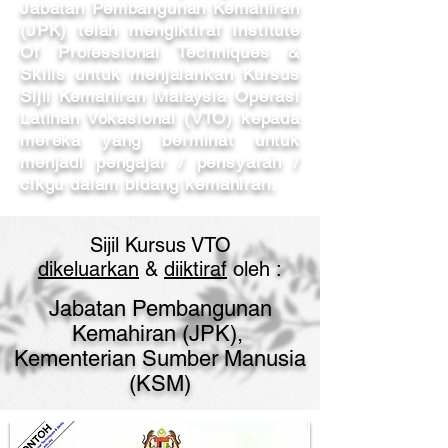
Jabatan Pembangunan Kemahiran
(JPK
)
telah mengiktiraf Institute
Of Professional Techniques &
Skills untuk menjalankan Kursus
Sijil Kemahiran Malaysia Operasi
Latihan Vokasional (VTO) kepada
mereka yang berminat untuk
menjadi pengajar / pensyarah /
cikgu dalam bidang kemahiran.
Sijil Kursus VTO
dikeluarkan
&
diiktiraf
oleh :
Jabatan Pembangunan
Kemahiran (JPK),
Kementerian Sumber Manusia
(KSM)