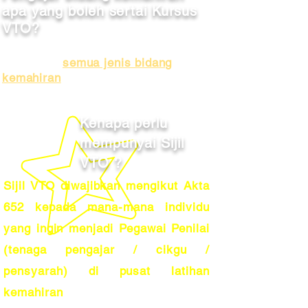
apa yang boleh sertai Kursus
VTO?
Kursus VTO ini boleh disertai oleh
pelajar dari
semua jenis bidang
kemahiran
Kenapa perlu
mempunyai Sijil
VTO ?
Sijil VTO diwajibkan mengikut Akta
652 kepada mana-mana individu
yang ingin menjadi Pegawai Penilai
(tenaga pengajar / cikgu /
pensyarah) di pusat latihan
kemahiran
swasta dan kerajaan