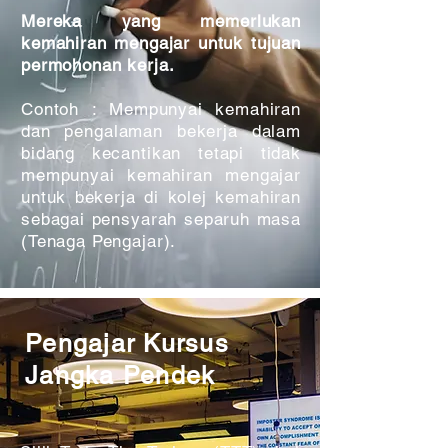
Mereka yang memerlukan
kemahiran mengajar untuk tujuan
permohonan kerja.
Contoh : Mempunyai kemahiran
dan pengalaman bekerja dalam
bidang kecantikan tetapi tidak
mempunyai kemahiran mengajar
untuk bekerja di kolej kemahiran
sebagai pensyarah separuh masa
(Tenaga Pengajar).
Pengajar Kursus
Jangka Pendek