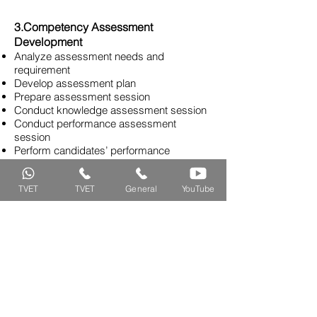
3.Competency Assessment
Development
Analyze assessment needs and
requirement
Develop assessment plan
Prepare assessment session
Conduct knowledge assessment session
Conduct performance assessment
session
Perform candidates’ performance
measurement
TVET
TVET
General
YouTube
4.Teaching & Learning Materials
Development
Develop Written Instructional Materials
(WIM)
Prepare Lesson Plan
Prepare training Tools, Equipment
Materials (TEM)
Modul Kursus