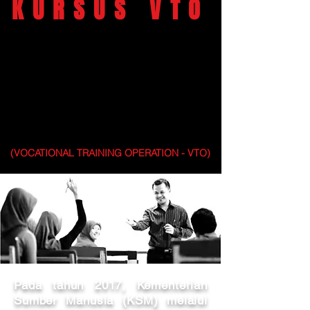
KURSUS VTO
SIJIL KEMAHIRAN
MALAYSIA
OPERASI LATIHAN
VOKASIONAL
(VOCATIONAL TRAINING OPERATION - VTO)
Pada tahun 2017,
Kementerian
Sumber Manusia (KSM
)
melalui