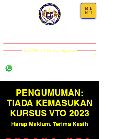
ME
NU
Damansara,
011-1101 5000 (WS)
Selangor
011-6323 5200
(Call)
03-7733 4111
PENGUMUMAN:
TIADA KEMASUKAN
KURSUS VTO 2023
Harap Maklum
. Terima Kasih