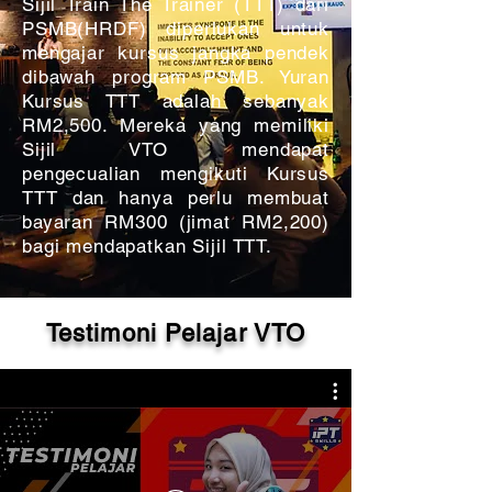
Sijil Train The Trainer (TTT) dari
PSMB(HRDF) diperlukan untuk
mengajar kursus jangka pendek
dibawah program PSMB. Yuran
Kursus TTT adalah sebanyak
RM2,500. Mereka yang memiliki
Sijil VTO mendapat
pengecualian mengikuti Kursus
TTT dan hanya perlu membuat
bayaran RM300 (jimat RM2,200)
bagi mendapatkan Sijil TTT.
Testimoni Pelajar VTO