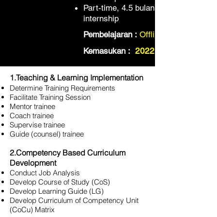
Part-time, 4.5 bulan teori + 6 bulan
internship
Pembelajaran :
Offline
Kemasukan :
2022
1.Teaching & Learning Implementation
Determine Training Requirements
Facilitate Training Session
Mentor trainee
Coach trainee
Supervise trainee
Guide (counsel) trainee
2.Competency Based Curriculum
Development
Conduct Job Analysis
Develop Course of Study (CoS)
Develop Learning Guide (LG)
Develop Curriculum of Competency Unit
(CoCu) Matrix