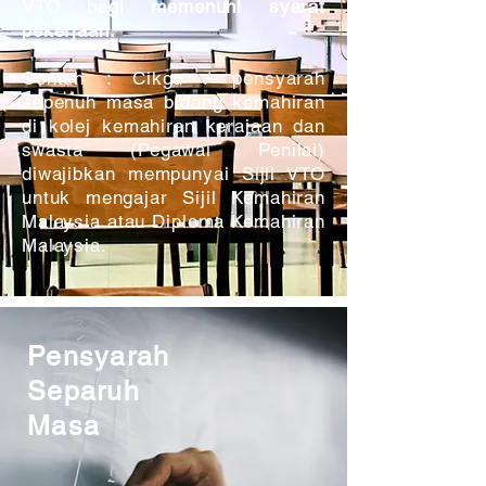
VTO bagi memenuhi syarat
pekerjaan.
Contoh : Cikgu / pensyarah
sepenuh masa bidang kemahiran
di kolej kemahiran kerajaan dan
swasta (Pegawai Penilai)
diwajibkan mempunyai Sijil VTO
untuk mengajar Sijil Kemahiran
Malaysia atau Diploma Kemahiran
Malaysia.
Pensyarah
Separuh
Masa