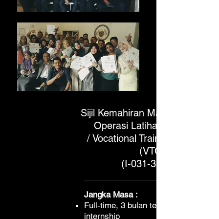
Sijil Kemahiran Malaysia Tahap
Operasi Latihan Vokasional
/
Vocational Training Operation
(VTO)
(I-031-3:2014)
Jangka Masa :
Full-time, 3 bulan teori + 6 bulan
internship