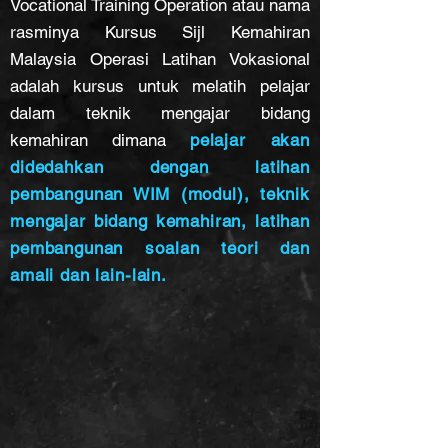
Vocational Training Operation atau nama
rasminya Kursus Sijl Kemahiran
Malaysia Operasi Latihan Vokasional
adalah kursus untuk melatih pelajar
dalam teknik mengajar bidang
kemahiran dimana
pelajar akan
didedahkan dengan latihan
pembangunan WIM (modul), teknik
mengajar bidang kemahiran, latihan
pembangunan soalan teori dan
amali dan lain-lain.