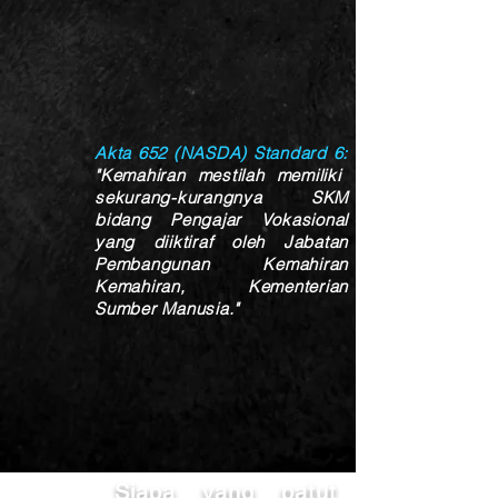
Akta 652 (NASDA) Standard 6:
"Kemahiran mestilah memiliki
sekurang-kurangnya SKM
bidang Pengajar Vokasional
yang diiktiraf oleh
Jabatan
Pembangunan Kemahiran
Kemahiran
,
Kementerian
Sumber Manusia
."
Siapa yang patut